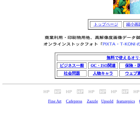
トップページ
縮小画
無料で使えるオリ
ビジネス一般
QC・ISO関連
保険・
社会問題
人物キャラ
ウェブ
Fine Art
Cafepress
Zazzle
Upsold
featurepics