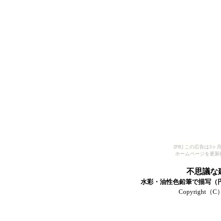
[PR] この広告は
ホームページを更新
不思議な
水彩・油性色鉛筆で描写（円ス
Copyright（C）T-