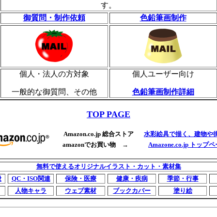
す。
御質問・制作依頼
色鉛筆画制作
個人・法人の方対象
個人ユーザー向け
一般的な御質問、その他
色鉛筆画制作詳細
TOP PAGE
Amazon.co.jp 総合ストア
水彩絵具で描く、建物や
amazonでお買い物 →
Amazone.co.jp トップ
無料で使えるオリジナルイラスト・カット・素材集
般
QC・ISO関連
保険・医療
健康・疾病
季節・行事
人物キャラ
ウェブ素材
ブックカバー
塗り絵