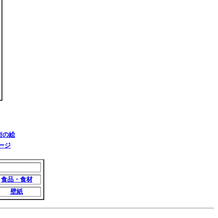
街の絵
ページ
食品・食材
壁紙