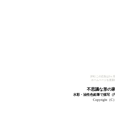
[PR] この広告は
ホームページを更新
不思議な形の
水彩・油性色鉛筆で描写（円ス
Copyright（C）T-