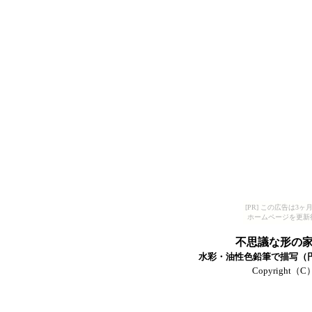
[PR] この広告は
ホームページを更新
不思議な形の
水彩・油性色鉛筆で描写（円ス
Copyright（C）T-