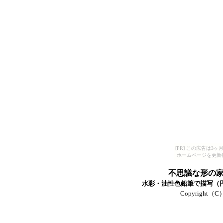
[PR] この広告は
ホームページを更新
不思議な形の
水彩・油性色鉛筆で描写（円ス
Copyright（C）T-