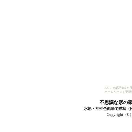
[PR] この広告は
ホームページを更新
不思議な形の
水彩・油性色鉛筆で描写（円ス
Copyright（C）T-