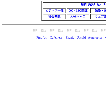
無料で使えるオリ
ビジネス一般
QC・ISO関連
保険・
社会問題
人物キャラ
ウェブ
Fine Art
Cafepress
Zazzle
Upsold
featurepics