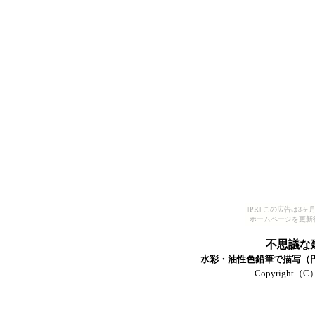
[PR] この広告は
ホームページを更新
不思議な
水彩・油性色鉛筆で描写（円ス
Copyright（C）T-