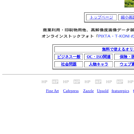
トップページ
縮小画
無料で使えるオリ
ビジネス一般
QC・ISO関連
保険・
社会問題
人物キャラ
ウェブ
Fine Art
Cafepress
Zazzle
Upsold
featurepics