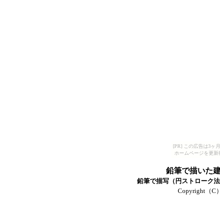
[PR] この広告は
ホームページを更新
鉛筆で描いた
鉛筆で描写（円ストローク法）
Copyright（C）T-