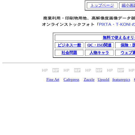
トップページ
縮小画
無料で使えるオリ
ビジネス一般
QC・ISO関連
保険・
社会問題
人物キャラ
ウェブ
Fine Art
Cafepress
Zazzle
Upsold
featurepics