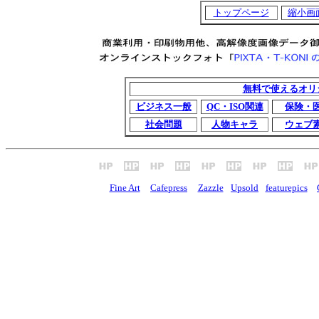
トップページ
縮小画
無料で使えるオリ
ビジネス一般
QC・ISO関連
保険・
社会問題
人物キャラ
ウェブ
Fine Art
Cafepress
Zazzle
Upsold
featurepics