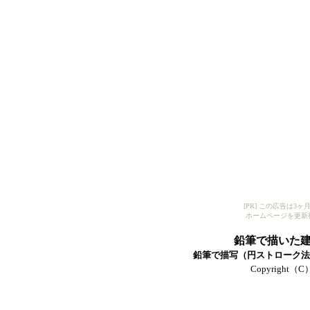
[PR] この広告は
ホームページを更新
鉛筆で描いた
鉛筆で描写（円ストローク法）
Copyright（C）T-