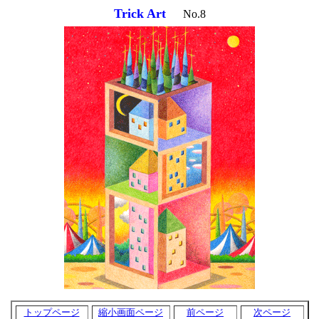
Trick Art
No.8
トップページ
縮小画面ページ
前ページ
次ページ