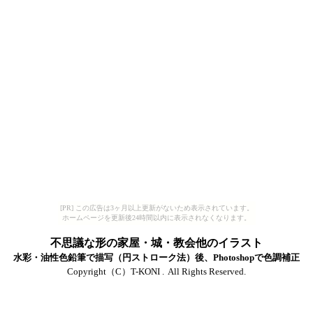
[PR] この広告は3ヶ月以上更新がないため表示されています。
ホームページを更新後24時間以内に表示されなくなります。
不思議な形の家屋・城・教会他のイラスト
水彩・油性色鉛筆で描写（円ストローク法）後、Photoshopで色調補正
Copyright（C）T-KONI .  All Rights Reserved.