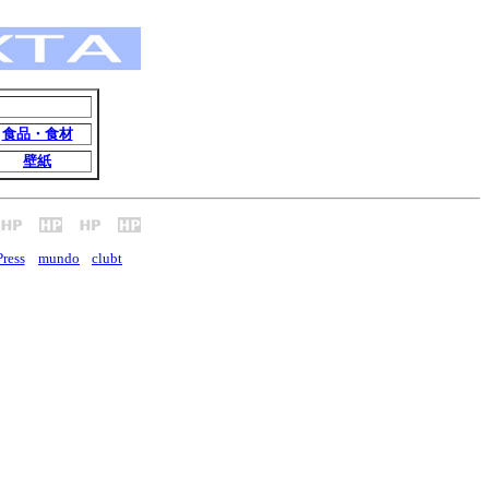
食品・食材
壁紙
ress
mundo
clubt