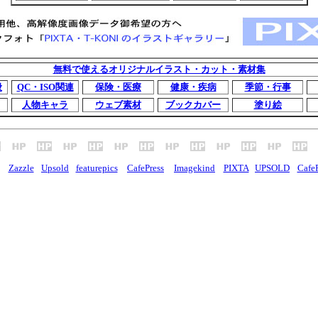
無料で使えるオリジナルイラスト・カット・素材集
般
QC・ISO関連
保険・医療
健康・疾病
季節・行事
人物キャラ
ウェブ素材
ブックカバー
塗り絵
Zazzle
Upsold
featurepics
CafePress
Imagekind
PIXTA
UPSOLD
CafeP