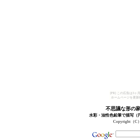
[PR] この広告は
ホームページを更新
不思議な形の
水彩・油性色鉛筆で描写（円ス
Copyright（C）T-