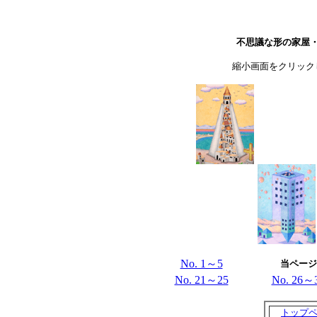
不思議な形の家屋・
縮小画面をクリック
No. 1～5
当ページ
No. 21～25
No. 26～
トップ